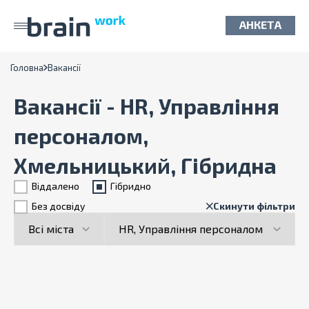
АНКЕТА
Головна
Вакансії
Вакансії - HR, Управління
персоналом,
Хмельницький, Гібридна
Віддалено
Гiбридно
Без досвіду
Скинути фільтри