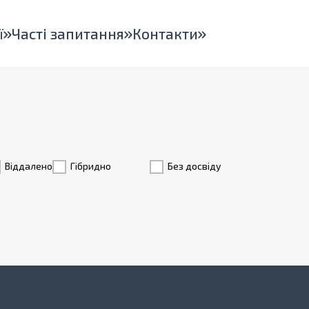
ї
Часті запитання
Контакти
Віддалено
Гiбридно
Без досвіду