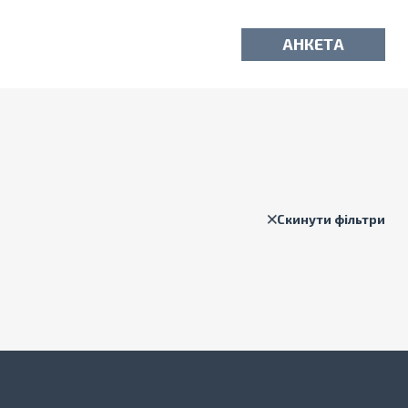
АНКЕТА
Скинути фільтри