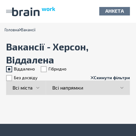
АНКЕТА
Головна
Вакансії
Вакансії - Херсон,
Віддалена
Віддалено
Гiбридно
Без досвіду
Скинути фільтри