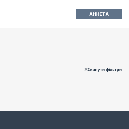
АНКЕТА
Скинути фільтри