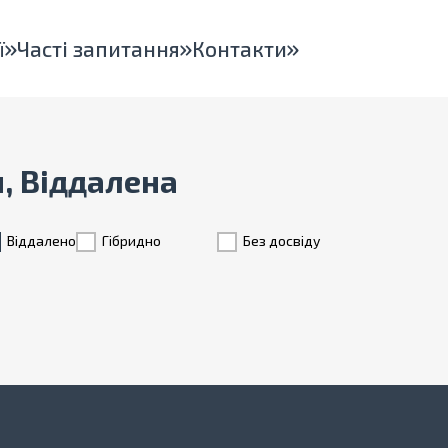
ї
Часті запитання
Контакти
н, Віддалена
Віддалено
Гiбридно
Без досвіду