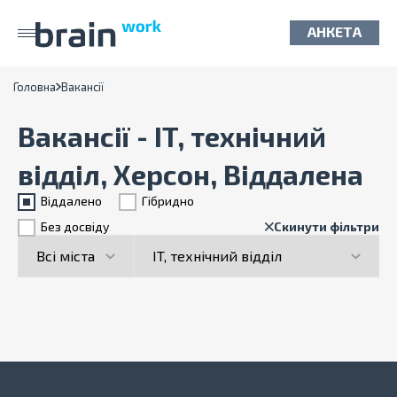
АНКЕТА
Головна
Вакансії
Вакансії - IT, технічний
відділ, Херсон, Віддалена
Віддалено
Гiбридно
Без досвіду
Скинути фільтри