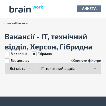
АНКЕТА
Головна
Вакансії
Вакансії - IT, технічний
відділ, Херсон, Гібридна
Віддалено
Гiбридно
Без досвіду
Скинути фільтри