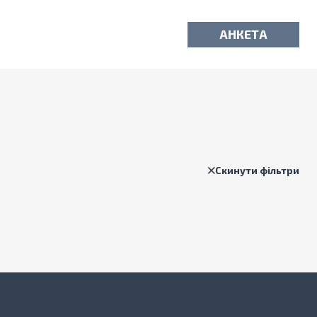
АНКЕТА
Скинути фільтри