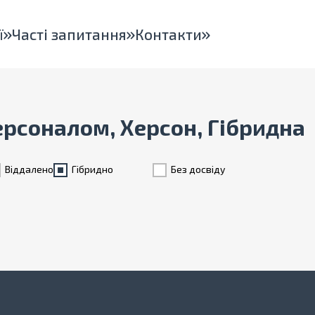
ї
Часті запитання
Контакти
персоналом, Херсон, Гібридна
Віддалено
Гiбридно
Без досвіду