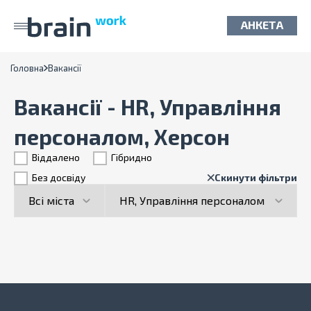
АНКЕТА
Головна
Вакансії
Вакансії - HR, Управління
персоналом, Херсон
Віддалено
Гiбридно
Без досвіду
Скинути фільтри