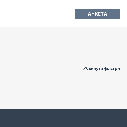
АНКЕТА
Скинути фільтри