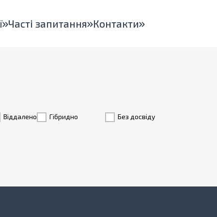
ї
Часті запитання
Контакти
Віддалено
Гiбридно
Без досвіду