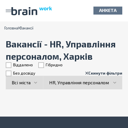
АНКЕТА
Головна
Вакансії
Вакансії - HR, Управління
персоналом, Харків
Віддалено
Гiбридно
Без досвіду
Скинути фільтри