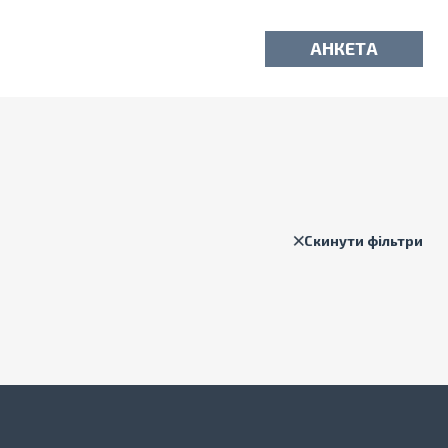
АНКЕТА
Скинути фільтри