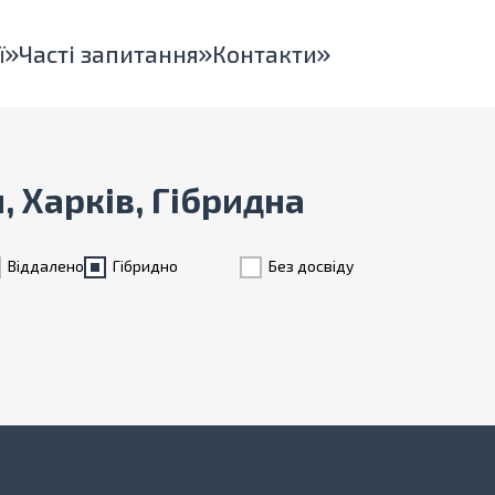
ї
Часті запитання
Контакти
, Харків, Гібридна
Віддалено
Гiбридно
Без досвіду