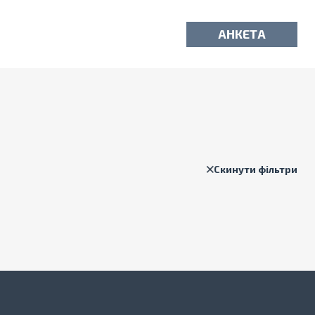
АНКЕТА
Скинути фільтри