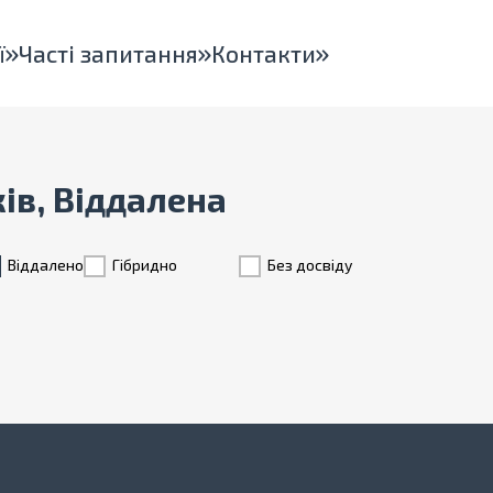
ї
Часті запитання
Контакти
ків, Віддалена
Віддалено
Гiбридно
Без досвіду