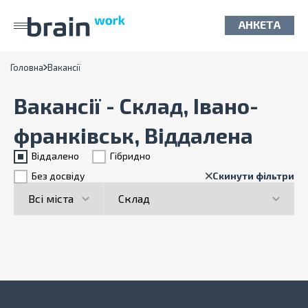
АНКЕТА
Головна
Вакансії
Вакансії - Склад, Івано-
франківськ, Віддалена
Віддалено
Гiбридно
Без досвіду
Скинути фільтри