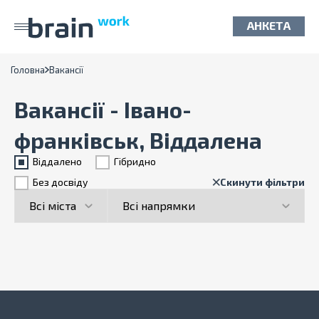
АНКЕТА
Головна
Вакансії
Вакансії - Івано-
франківськ, Віддалена
Віддалено
Гiбридно
Без досвіду
Скинути фільтри