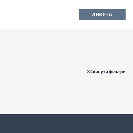
АНКЕТА
Скинути фільтри