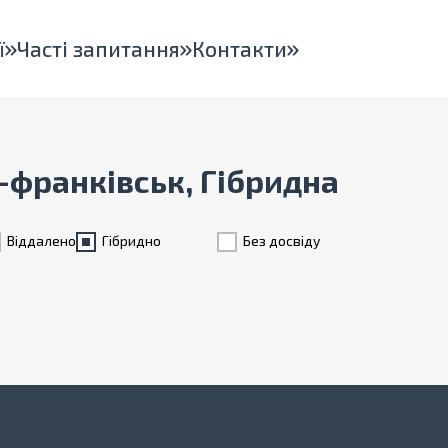
ї
Часті запитання
Контакти
о-франківськ, Гібридна
Віддалено
Гiбридно
Без досвіду