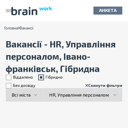
АНКЕТА
Головна
Вакансії
Вакансії - HR, Управління
персоналом, Івано-
франківськ, Гібридна
Віддалено
Гiбридно
Без досвіду
Скинути фільтри