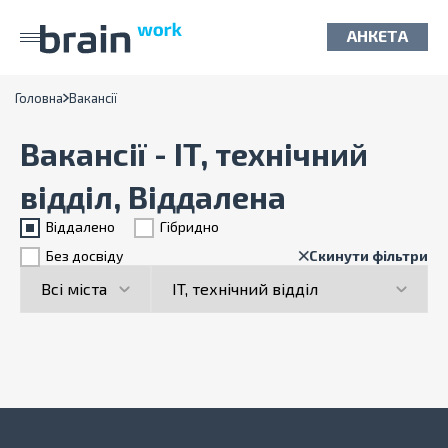
АНКЕТА
Головна
Вакансії
Вакансії - IT, технічний
відділ, Віддалена
Віддалено
Гiбридно
Без досвіду
Скинути фільтри