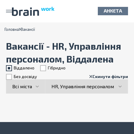
АНКЕТА
Головна
Вакансії
Вакансії - HR, Управління
персоналом, Віддалена
Віддалено
Гiбридно
Без досвіду
Скинути фільтри