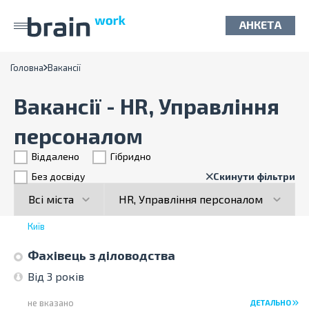
АНКЕТА
Головна
Вакансії
Вакансії - HR, Управління
персоналом
Віддалено
Гiбридно
Без досвіду
Скинути фільтри
Київ
Фахівець з діловодства
Від 3 років
не вказано
ДЕТАЛЬНО