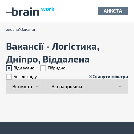
АНКЕТА
Головна
Вакансії
Вакансії - Логістика,
Дніпро, Віддалена
Віддалено
Гiбридно
Без досвіду
Скинути фільтри