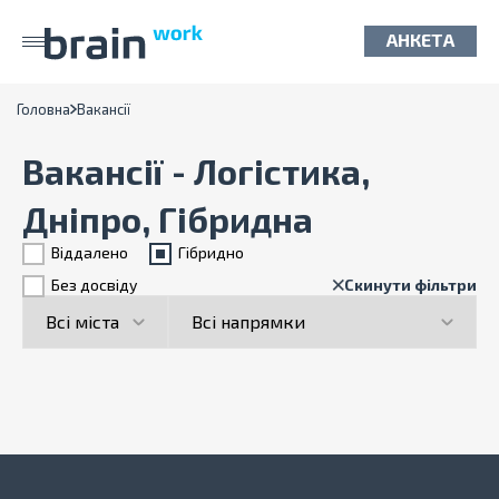
АНКЕТА
Головна
Вакансії
Вакансії - Логістика,
Дніпро, Гібридна
Віддалено
Гiбридно
Без досвіду
Скинути фільтри