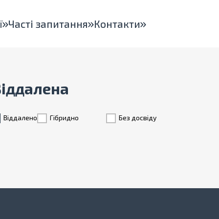
ї
Часті запитання
Контакти
 Віддалена
Віддалено
Гiбридно
Без досвіду