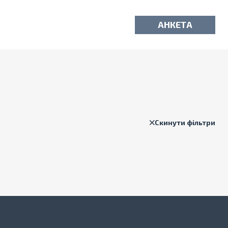
АНКЕТА
Скинути фільтри