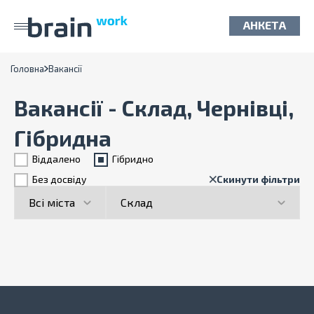
АНКЕТА
Головна
Вакансії
Вакансії - Склад, Чернівці,
Гібридна
Віддалено
Гiбридно
Без досвіду
Скинути фільтри