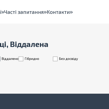
ї
Часті запитання
Контакти
вці, Віддалена
Віддалено
Гiбридно
Без досвіду