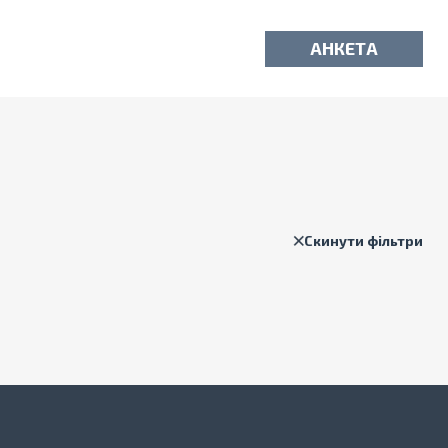
АНКЕТА
Скинути фільтри