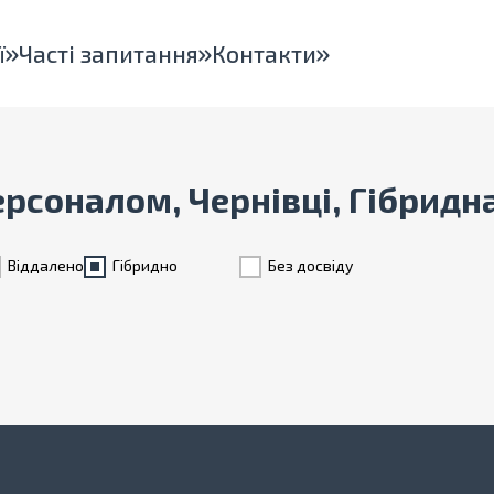
ї
Часті запитання
Контакти
персоналом, Чернівці, Гібридн
Віддалено
Гiбридно
Без досвіду