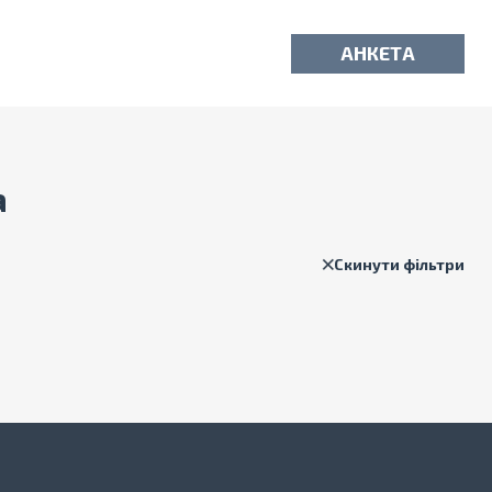
АНКЕТА
а
Скинути фільтри