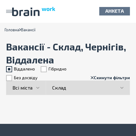
АНКЕТА
Головна
Вакансії
Вакансії - Склад, Чернігів,
Віддалена
Віддалено
Гiбридно
Без досвіду
Скинути фільтри