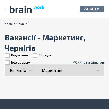
АНКЕТА
Головна
Вакансії
Вакансії - Маркетинг,
Чернігів
Віддалено
Гiбридно
Без досвіду
Скинути фільтри