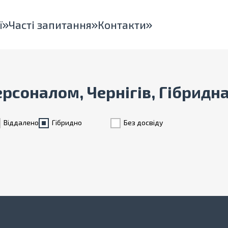
ї
Часті запитання
Контакти
ерсоналом, Чернігів, Гібридн
Віддалено
Гiбридно
Без досвіду