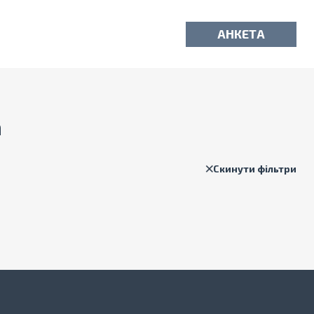
АНКЕТА
а
Скинути фільтри