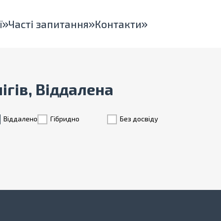
ї
Часті запитання
Контакти
нігів, Віддалена
Віддалено
Гiбридно
Без досвіду