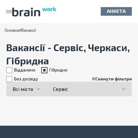
АНКЕТА
Головна
Вакансії
Вакансії - Сервіс, Черкаси,
Гібридна
Віддалено
Гiбридно
Без досвіду
Скинути фільтри