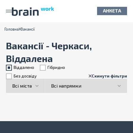
АНКЕТА
Головна
Вакансії
Вакансії - Черкаси,
Віддалена
Віддалено
Гiбридно
Без досвіду
Скинути фільтри