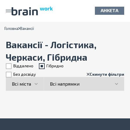
АНКЕТА
Головна
Вакансії
Вакансії - Логістика,
Черкаси, Гібридна
Віддалено
Гiбридно
Без досвіду
Скинути фільтри