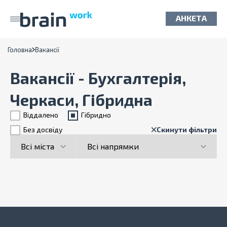
АНКЕТА
Головна
Вакансії
Вакансії - Бухгалтерія,
Черкаси, Гібридна
Віддалено
Гiбридно
Без досвіду
Скинути фільтри