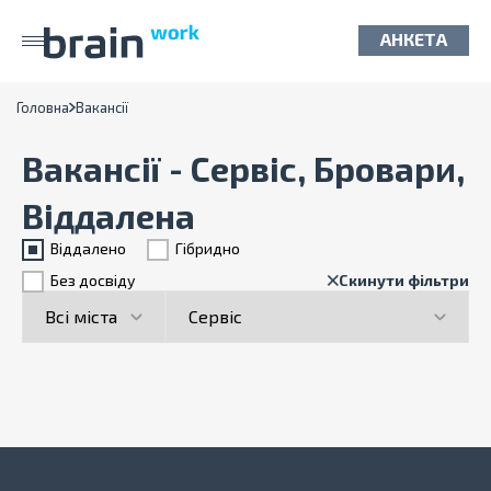
АНКЕТА
Головна
Вакансії
Вакансії - Сервіс, Бровари,
Віддалена
Віддалено
Гiбридно
Без досвіду
Скинути фільтри