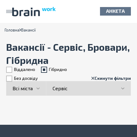
АНКЕТА
Головна
Вакансії
Вакансії - Сервіс, Бровари,
Гібридна
Віддалено
Гiбридно
Без досвіду
Скинути фільтри