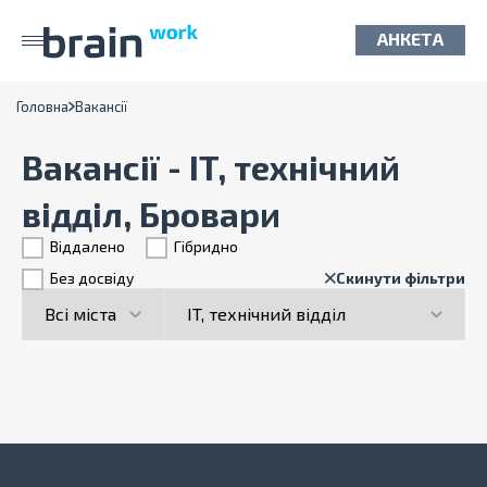
АНКЕТА
Головна
Вакансії
Вакансії - IT, технічний
відділ, Бровари
Віддалено
Гiбридно
Без досвіду
Скинути фільтри