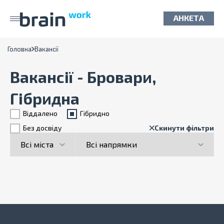
АНКЕТА
Головна
Вакансії
Вакансії - Бровари,
Гібридна
Віддалено
Гiбридно
Без досвіду
Скинути фільтри