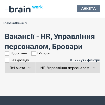
АНКЕТА
Головна
Вакансії
Вакансії - HR, Управління
персоналом, Бровари
Віддалено
Гiбридно
Без досвіду
Скинути фільтри