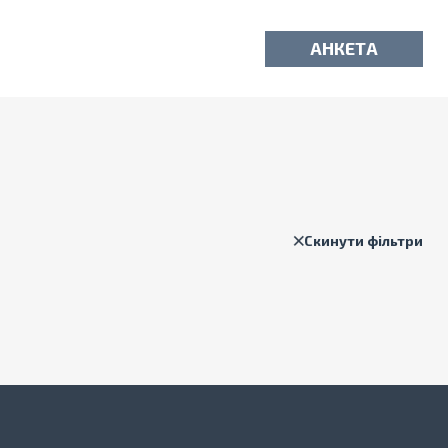
АНКЕТА
Скинути фільтри