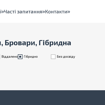
ї
Часті запитання
Контакти
н, Бровари, Гібридна
Віддалено
Гiбридно
Без досвіду