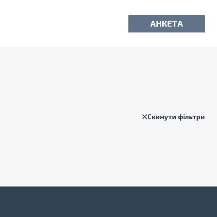
АНКЕТА
Скинути фільтри