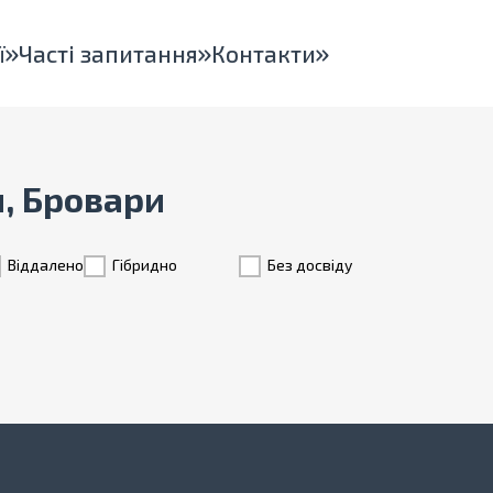
ї
Часті запитання
Контакти
н, Бровари
Віддалено
Гiбридно
Без досвіду