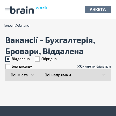
АНКЕТА
Головна
Вакансії
Вакансії - Бухгалтерія,
Бровари, Віддалена
Віддалено
Гiбридно
Без досвіду
Скинути фільтри