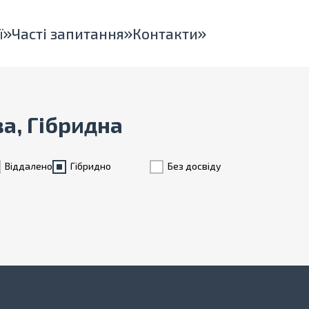
ї
Часті запитання
Контакти
ва, Гібридна
Віддалено
Гiбридно
Без досвіду