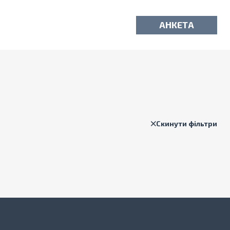
АНКЕТА
Скинути фільтри