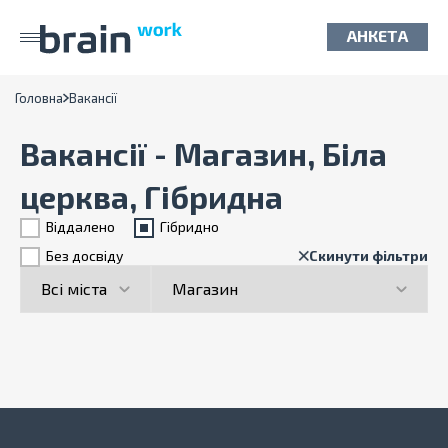
АНКЕТА
Головна
Вакансії
Вакансії - Магазин, Біла
церква, Гібридна
Віддалено
Гiбридно
Без досвіду
Скинути фільтри