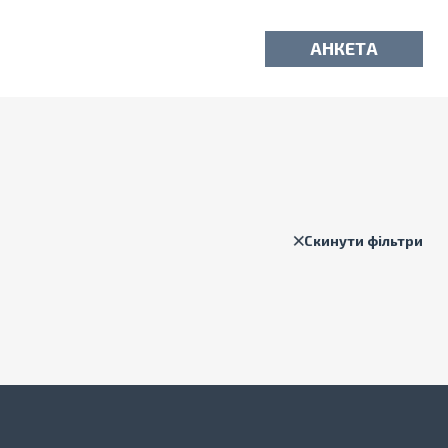
АНКЕТА
Скинути фільтри