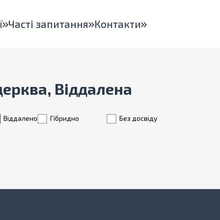
ї
Часті запитання
Контакти
 церква, Віддалена
Віддалено
Гiбридно
Без досвіду