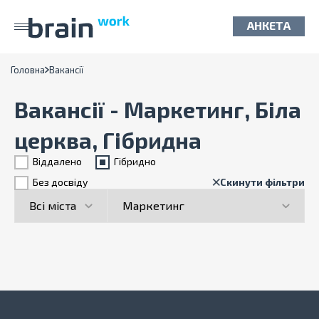
АНКЕТА
Головна
Вакансії
Вакансії - Маркетинг, Біла
церква, Гібридна
Віддалено
Гiбридно
Без досвіду
Скинути фільтри