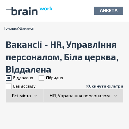
АНКЕТА
Головна
Вакансії
Вакансії - HR, Управління
персоналом, Біла церква,
Віддалена
Віддалено
Гiбридно
Без досвіду
Скинути фільтри