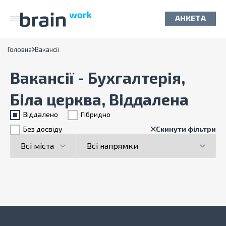
АНКЕТА
Головна
Вакансії
Вакансії - Бухгалтерія,
Біла церква, Віддалена
Віддалено
Гiбридно
Без досвіду
Скинути фільтри